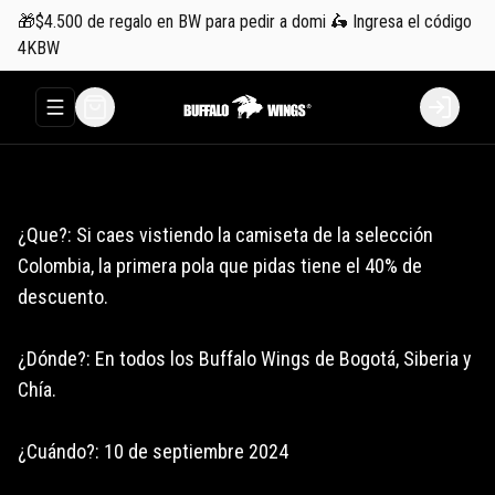
🎁$4.500 de regalo en BW para pedir a domi 🛵 Ingresa el código
4KBW
Abrir menu de navegación
Login
¿Que?: Si caes vistiendo la camiseta de la selección
Colombia, la primera pola que pidas tiene el 40% de
descuento.
¿Dónde?: En todos los Buffalo Wings de Bogotá, Siberia y
Chía.
¿Cuándo?: 10 de septiembre 2024