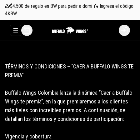
🎁$4.500 de regalo en BW para pedir a domi 🛵 Ingresa el código
4KBW
Abrir menu de navegación
Login
TÉRMINOS Y CONDICIONES – “CAER A BUFFALO WINGS TE
PREMIA”
Buffalo Wings Colombia lanza la dinámica “Caer a Buffalo
Wings te premia”, en la que premiaremos a los clientes
más fieles con increíbles premios. A continuación, se
detallan los términos y condiciones de participación:
Vigencia y cobertura