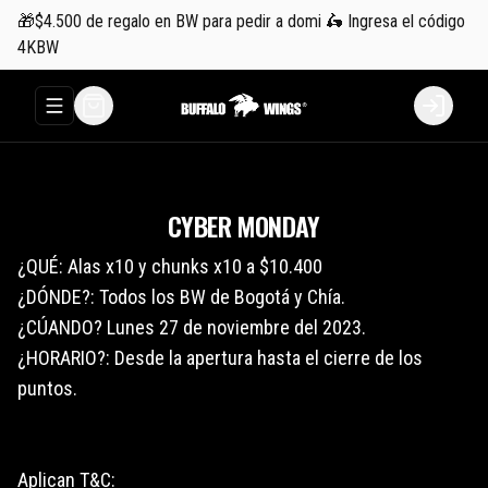
🎁$4.500 de regalo en BW para pedir a domi 🛵 Ingresa el código
4KBW
Abrir menu de navegación
Login
CYBER MONDAY
¿QUÉ: Alas x10 y chunks x10 a $10.400
¿DÓNDE?: Todos los BW de Bogotá y Chía.
¿CÚANDO? Lunes 27 de noviembre del 2023.
¿HORARIO?: Desde la apertura hasta el cierre de los
puntos.
Aplican T&C: