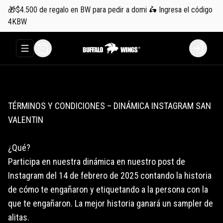
🎁$4.500 de regalo en BW para pedir a domi 🛵 Ingresa el código
4KBW
Abrir menu de navegación
Login
TÉRMINOS Y CONDICIONES – DINÁMICA INSTAGRAM SAN
VALENTIN
¿Qué?
Participa en nuestra dinámica en nuestro post de
Instagram del 14 de febrero de 2025 contando la historia
de cómo te engañaron y etiquetando a la persona con la
que te engañaron. La mejor historia ganará un sampler de
alitas.