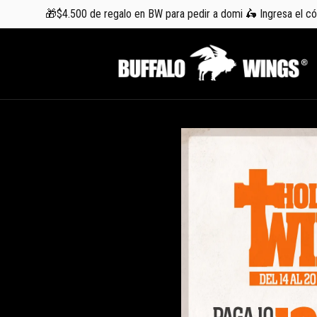
🎁$4.500 de regalo en BW para pedir a domi 🛵 Ingresa el 