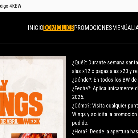
código 4KBW
INICIO
DOMICILIOS
PROMOCIONES
MENÚ
ALI
¿Qué?: Durante semana santa,
alas x12 o pagas alas x20 y re
¿Dónde?: En todos los BW de B
¿Fecha?: Aplica únicamente de
2025.
¿Cómo?: Visita cualquier punt
Wings y solicita la promoción
pedido.
¿Hora?: Desde la apertura has