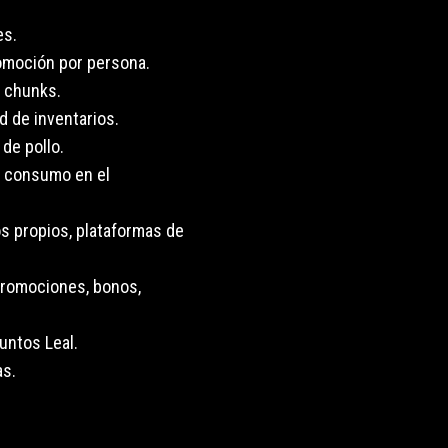
es.
omoción por persona.
o chunks.
d de inventarios.
 de pollo.
n consumo en el
ios propios, plataformas de
promociones, bonos,
untos Leal.
as.