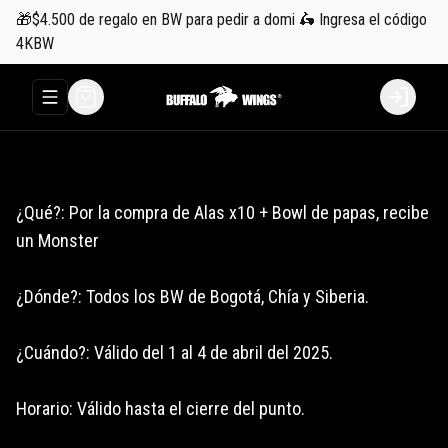
🎁$4.500 de regalo en BW para pedir a domi 🛵 Ingresa el código
4KBW
Abrir menu de navegación
Login
¿Qué?: Por la compra de Alas x10 + Bowl de papas, recibe
un Monster
¿Dónde?: Todos los BW de Bogotá, Chía y Siberia.
¿Cuándo?: Válido del 1 al 4 de abril del 2025.
Horario: Válido hasta el cierre del punto.