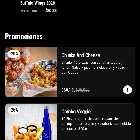
Buffalo Wings 2026
Pedido mínimo
:
$80.000
Promociones
-
20
%
Chunks And Cheese
Chunks 10 piezas, con zanahoria, apio y 
ranch. Salsa y picante a elección y Papas 
con Queso
$60.100
$75.000
-
26
%
Combo Veggie
10 Piezas aprox. de coliflor apanado, 
acompañado de apio y zanahoria con bebida 
a elección 300 ml