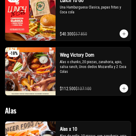
Lunch To Go
Una Hamburguesa Clasica, papas fritas y 
Coca cola
$40.300
$57.850
-
18
%
Wing Victory Dom
Alas o chunks, 20 piezas, zanahoria, apio, 
salsa ranch, Unos dedos Mozarella y 2 Coca 
Colas
$112.500
$137.100
Alas
Alas x 10