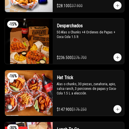
$28.100
$37.900
-
15
%
Desparchados
50 Alas o Chunks +4 Ordenes de Papas + 
Coca Cola 1.5 lt
$236.500
$276.700
-
16
%
Hat Trick
Alas o chunks, 30 piezas, zanahoria, apio, 
salsa ranch, 3 porciones de papas y Coca-
Cola 1.5 L a elección.
$147.900
$176.250
-
30
%