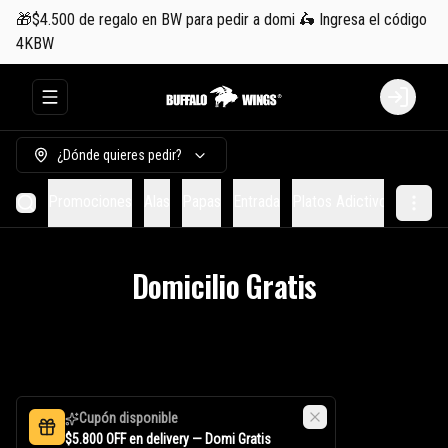
🎁$4.500 de regalo en BW para pedir a domi 🛵 Ingresa el código
4KBW
Abrir menu de navegación
Login
¿Dónde quieres pedir?
Promociones
Alas
Papas
Entrada
Platos Adictivos
Hambu
Domicilio Gratis
Cupón disponible
$5.800 OFF en delivery — Domi Gratis