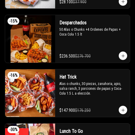
$28.100
$37.900
-
15
%
Desparchados
50 Alas o Chunks +4 Ordenes de Papas + 
Coca Cola 1.5 lt
$236.500
$276.700
-
16
%
Hat Trick
Alas o chunks, 30 piezas, zanahoria, apio, 
salsa ranch, 3 porciones de papas y Coca-
Cola 1.5 L a elección.
$147.900
$176.250
-
30
%
Lunch To Go