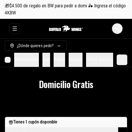
🎁$4.500 de regalo en BW para pedir a domi 🛵 Ingresa el código
4KBW
Abrir menu de navegación
Login
¿Dónde quieres pedir?
Promociones
Alas
Papas
Entrada
Platos Adictivos
Hambu
Domicilio Gratis
Tienes
1
cupón disponible