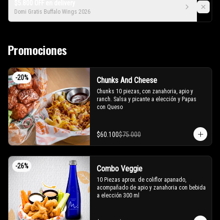
$5.800 OFF en delivery
Domi Gratis Buffalo Wings 2026
Promociones
-
20
%
Chunks And Cheese
Chunks 10 piezas, con zanahoria, apio y 
ranch. Salsa y picante a elección y Papas 
con Queso
$60.100
$75.000
-
26
%
Combo Veggie
10 Piezas aprox. de coliflor apanado, 
acompañado de apio y zanahoria con bebida 
a elección 300 ml