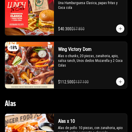
Una Hamburguesa Clasica, papas fritas y 
Coca cola
$40.300
$57.850
-
18
%
Wing Victory Dom
Alas o chunks, 20 piezas, zanahoria, apio, 
salsa ranch, Unos dedos Mozarella y 2 Coca 
Colas
$112.500
$137.100
Alas
Alas x 10
Alas de pollo  10 piezas, con zanahoria, apio 