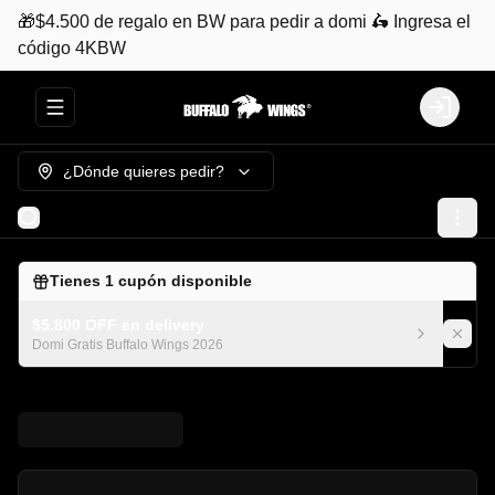
🎁$4.500 de regalo en BW para pedir a domi 🛵 Ingresa el
código 4KBW
Abrir menu de navegación
Login
¿Dónde quieres pedir?
Tienes
1
cupón disponible
$5.800 OFF en delivery
Domi Gratis Buffalo Wings 2026