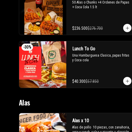
50 Alas o Chunks +4 Ordenes de Papas 
+ Coca Cola 1.5 lt
$236.500
$276.700
-
30
%
Lunch To Go
Una Hamburguesa Clasica, papas fritas 
y Coca cola
$40.300
$57.850
Alas
Alas x 10
Alas de pollo  10 piezas, con zanahoria, 