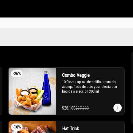
-
26
%
Combo Veggie
10 Piezas aprox. de coliflor apanado, 
acompañado de apio y zanahoria con 
bebida a elección 300 ml
$28.100
$37.900
-
16
%
Hat Trick