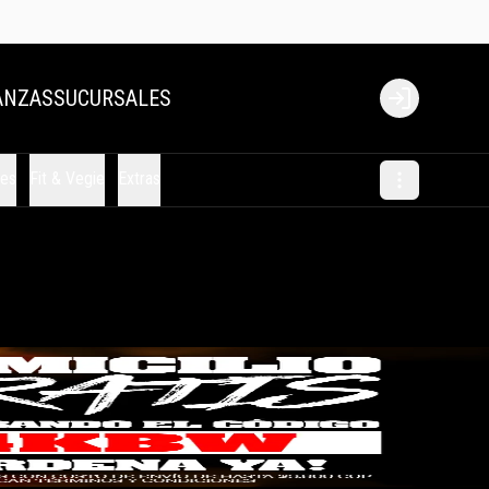
ANZAS
SUCURSALES
Login
les
Fit & Vegie
Extras