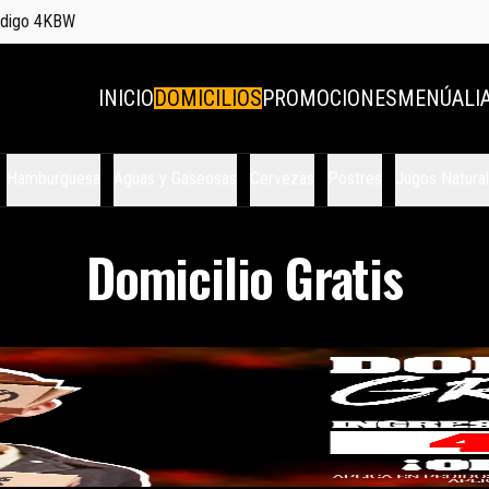
código 4KBW
INICIO
DOMICILIOS
PROMOCIONES
MENÚ
ALI
Hamburguesa
Aguas y Gaseosas
Cervezas
Postres
Jugos Natura
Domicilio Gratis