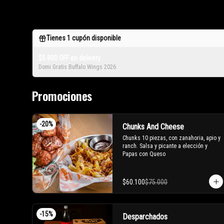
Tienes
1
cupón disponible
$5.800 OFF en delivery
Domi Gratis Buffalo Wings 2026
Promociones
-
20
%
Chunks And Cheese
Chunks 10 piezas, con zanahoria, apio y 
ranch. Salsa y picante a elección y 
Papas con Queso
$60.100
$75.000
-
15
%
Desparchados