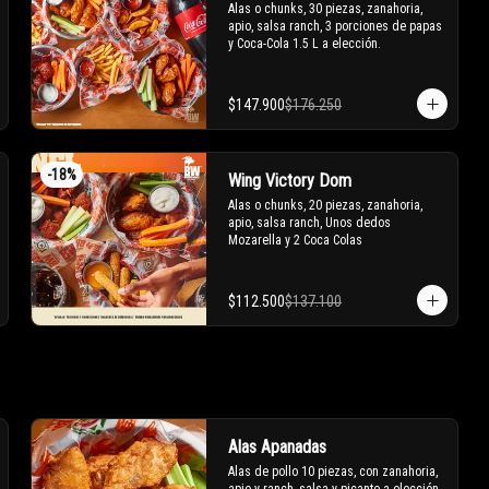
Alas o chunks, 30 piezas, zanahoria, 
apio, salsa ranch, 3 porciones de papas 
y Coca-Cola 1.5 L a elección.
$147.900
$176.250
-
18
%
Wing Victory Dom
Alas o chunks, 20 piezas, zanahoria, 
apio, salsa ranch, Unos dedos 
Mozarella y 2 Coca Colas
$112.500
$137.100
Alas Apanadas
Alas de pollo 10 piezas, con zanahoria, 