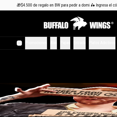
🎁$4.500 de regalo en BW para pedir a domi 🛵 Ingresa el 
Promociones
Alas
Papas
Entrada
Platos Adictivos