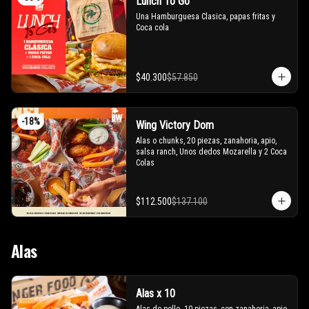
Lunch To Go
Una Hamburguesa Clasica, papas fritas y 
Coca cola
$40.300
$57.850
-
18
%
Wing Victory Dom
Alas o chunks, 20 piezas, zanahoria, apio, 
salsa ranch, Unos dedos Mozarella y 2 Coca 
Colas
$112.500
$137.100
Alas
Alas x 10