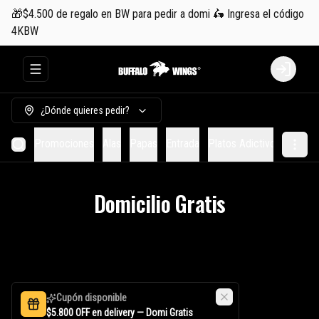
🎁$4.500 de regalo en BW para pedir a domi 🛵 Ingresa el código
4KBW
Abrir menu de navegación
Login
¿Dónde quieres pedir?
Promociones
Alas
Papas
Entrada
Platos Adictivos
Hambu
Domicilio Gratis
Cupón disponible
$5.800 OFF en delivery — Domi Gratis