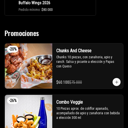
Buffalo Wings 2026
Pedido mínimo
:
$80.000
Promociones
-
20
%
Chunks And Cheese
Chunks 10 piezas, con zanahoria, apio y 
ranch. Salsa y picante a elección y Papas 
con Queso
$60.100
$75.000
-
26
%
Combo Veggie
10 Piezas aprox. de coliflor apanado, 
acompañado de apio y zanahoria con bebida 
a elección 300 ml