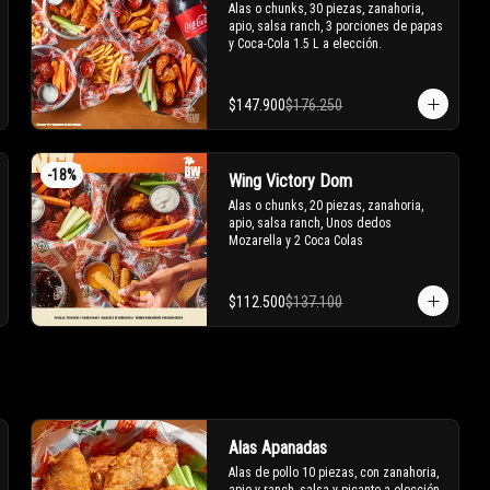
Alas o chunks, 30 piezas, zanahoria, 
apio, salsa ranch, 3 porciones de papas 
y Coca-Cola 1.5 L a elección.
$147.900
$176.250
-
18
%
Wing Victory Dom
Alas o chunks, 20 piezas, zanahoria, 
apio, salsa ranch, Unos dedos 
Mozarella y 2 Coca Colas
$112.500
$137.100
Alas Apanadas
Alas de pollo 10 piezas, con zanahoria, 