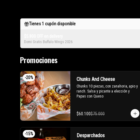
Tienes
1
cupón disponible
$5.800 OFF en delivery
Domi Gratis Buffalo Wings 2026
Promociones
-
20
%
Chunks And Cheese
Chunks 10 piezas, con zanahoria, apio y 
ranch. Salsa y picante a elección y 
Papas con Queso
$60.100
$75.000
-
15
%
Desparchados