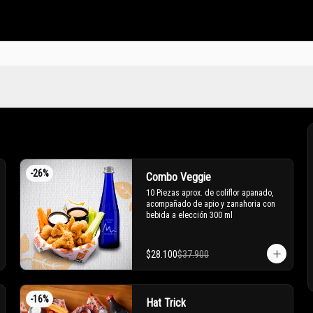
-
26
%
Combo Veggie
10 Piezas aprox. de coliflor apanado, 
acompañado de apio y zanahoria con 
bebida a elección 300 ml
$28.100
$37.900
-
16
%
Hat Trick