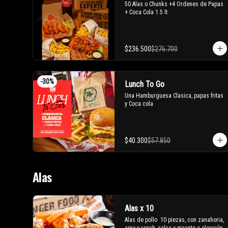
50 Alas o Chunks +4 Ordenes de Papas 
+ Coca Cola 1.5 lt
$236.500
$276.700
-
30
%
Lunch To Go
Una Hamburguesa Clasica, papas fritas 
y Coca cola
$40.300
$57.850
Alas
Alas x 10
Alas de pollo  10 piezas, con zanahoria, 