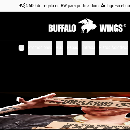
🎁$4.500 de regalo en BW para pedir a domi 🛵 Ingresa el 
Promociones
Alas
Papas
Entrada
Platos Adictivos