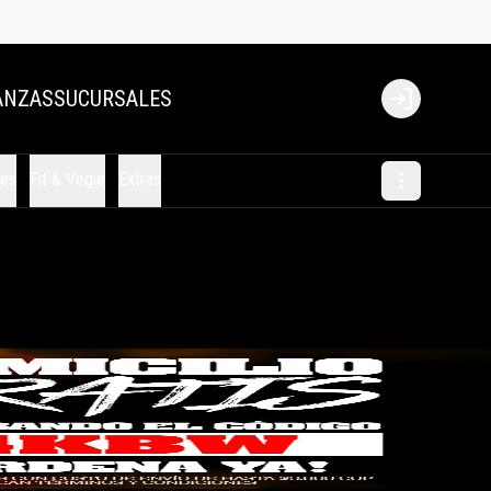
ANZAS
SUCURSALES
Login
les
Fit & Vegie
Extras