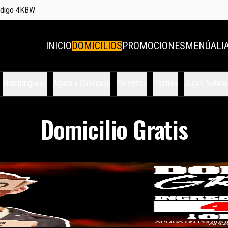
código 4KBW
INICIO
DOMICILIOS
PROMOCIONES
MENÚ
ALI
Hamburguesa
Aguas y Gaseosas
Cervezas
Postres
Jugos Natura
Domicilio Gratis