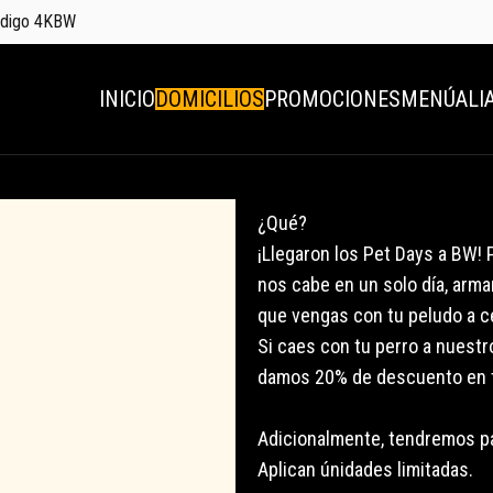
código 4KBW
INICIO
DOMICILIOS
PROMOCIONES
MENÚ
ALI
¿Qué?
¡Llegaron los Pet Days a BW! 
nos cabe en un solo día, arm
que vengas con tu peludo a c
Si caes con tu perro a nuestro
damos 20% de descuento en t
Adicionalmente, tendremos pa
Aplican únidades limitadas.